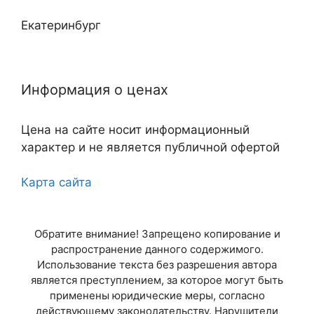
Екатеринбург
Нижний Новгород
Информация о ценах
Казань
Цена на сайте носит информационный
Самара
характер и не является публичной офертой
Челябинск
Карта сайта
Омск
Обратите внимание! Запрещено копирование и
Ростов-на-Дону
распространение данного содержимого.
Использование текста без разрешения автора
Уфа
является преступлением, за которое могут быть
применены юридические меры, согласно
Красноярск
действующему законодательству. Нарушители