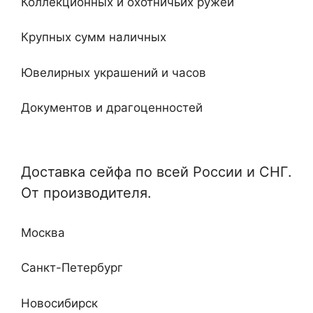
Коллекционных и охотничьих ружей
Огнестойкие
20
Крупных сумм наличных
Встроенные
Ювелирных украшений и часов
Ключевые
Документов и драгоценностей
Электронные
Специализированные и универсальные
Мебельные
Доставка сейфа по всей России и СНГ.
Отдельные и монтируемые
От производителя.
Кабинетные
Любой сложности и дизайна
Недорогие
Москва
Повышенные классы устойчивости ко взлому
и огню
Санкт-Петербург
Новосибирск