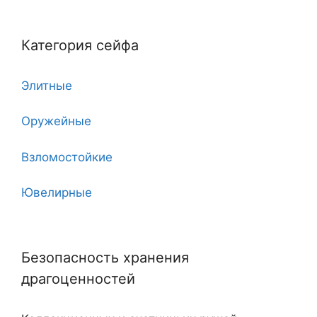
5
Категория сейфа
6
Элитные
7
Оружейные
7 клинков
Взломостойкие
8
Ювелирные
10
Угловые
11
Безопасность хранения
Двухдверные
12
драгоценностей
С тайником
18