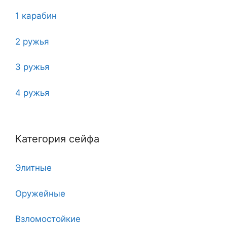
1 карабин
2 ружья
3 ружья
4 ружья
5
Категория сейфа
6
Элитные
7
Оружейные
7 клинков
Взломостойкие
8