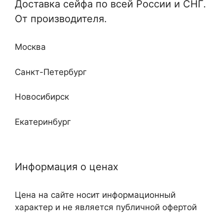
Доставка сейфа по всей России и СНГ.
Отдельные и монтируемые
От производителя.
Кабинетные
Любой сложности и дизайна
Недорогие
Москва
Повышенные классы устойчивости ко взлому
и огню
Санкт-Петербург
Новосибирск
Екатеринбург
Нижний Новгород
Информация о ценах
Казань
Цена на сайте носит информационный
Самара
характер и не является публичной офертой