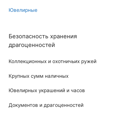
Ювелирные
10
Угловые
11
Безопасность хранения
Двухдверные
12
драгоценностей
С тайником
18
Коллекционных и охотничьих ружей
Огнестойкие
20
Крупных сумм наличных
Встроенные
Ювелирных украшений и часов
Ключевые
Документов и драгоценностей
Электронные
Специализированные и универсальные
Мебельные