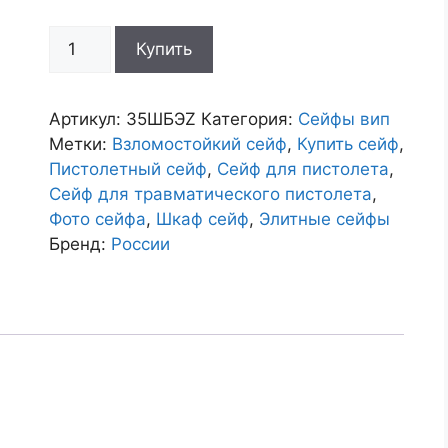
Количество
Купить
товара
Бухгалтерский
сейф
Артикул:
35ШБЭZ
Категория:
Сейфы вип
35ШБЭZ
Метки:
Взломостойкий сейф
,
Купить сейф
,
Пистолетный сейф
,
Сейф для пистолета
,
Сейф для травматического пистолета
,
Фото сейфа
,
Шкаф сейф
,
Элитные сейфы
Бренд:
России