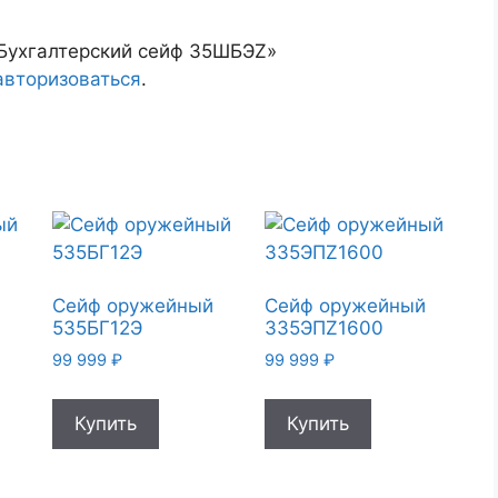
«Бухгалтерский сейф 35ШБЭZ»
авторизоваться
.
й
Сейф оружейный
Сейф оружейный
535БГ12Э
335ЭПZ1600
99 999
₽
99 999
₽
Купить
Купить