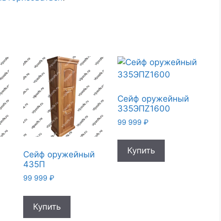
Сейф оружейный
335ЭПZ1600
99 999
₽
Купить
й
Сейф оружейный
435П
99 999
₽
Купить