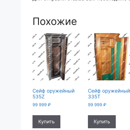
Похожие
Сейф оружейный
Сейф оружейны
535Z
335T
99 999
₽
99 999
₽
Купить
Купить