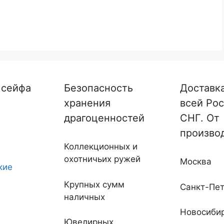
 сейфа
Безопасность
Доставк
хранения
всей Рос
драгоценностей
СНГ. От
произво
Коллекционных и
охотничьих ружей
Москва
кие
Крупных сумм
Санкт-Пет
наличных
Новосиби
Ювелирных