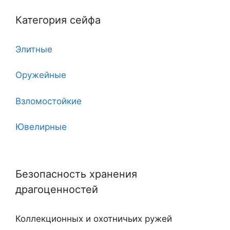
Категория сейфа
6
Элитные
7
Оружейные
7 клинков
Взломостойкие
8
Ювелирные
10
Угловые
11
Безопасность хранения
Двухдверные
12
драгоценностей
С тайником
18
Коллекционных и охотничьих ружей