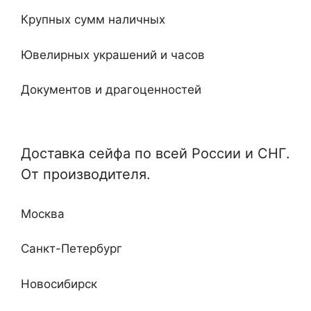
Огнестойкие
20
Крупных сумм наличных
Встроенные
Ювелирных украшений и часов
Ключевые
Документов и драгоценностей
Электронные
Специализированные и универсальные
Мебельные
Доставка сейфа по всей России и СНГ.
Отдельные и монтируемые
От производителя.
Кабинетные
Любой сложности и дизайна
Недорогие
Москва
Повышенные классы устойчивости ко взлому
и огню
Санкт-Петербург
Новосибирск