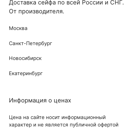
Доставка сейфа по всей России и СНГ.
Отдельные и монтируемые
От производителя.
Кабинетные
Любой сложности и дизайна
Недорогие
Москва
Повышенные классы устойчивости ко взлому
и огню
Санкт-Петербург
Новосибирск
Екатеринбург
Нижний Новгород
Информация о ценах
Казань
Цена на сайте носит информационный
Самара
характер и не является публичной офертой