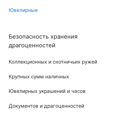
Ювелирные
10
Угловые
11
Безопасность хранения
Двухдверные
12
драгоценностей
С тайником
18
Коллекционных и охотничьих ружей
Огнестойкие
20
Крупных сумм наличных
Встроенные
Ювелирных украшений и часов
Ключевые
Документов и драгоценностей
Электронные
Специализированные и универсальные
Мебельные