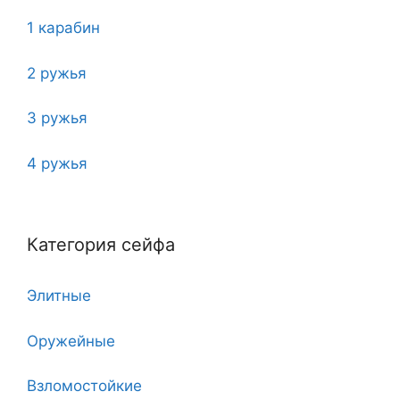
1 карабин
2 ружья
3 ружья
4 ружья
5
Категория сейфа
6
Элитные
7
Оружейные
7 клинков
Взломостойкие
8