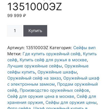
1351000ЭZ
99 999
₽
Количество
Купить
товара
Сейф
оружейный
Артикул:
1351000ЭZ
Категория:
Сейфы вип
1351000ЭZ
Метки:
Где купить оружейный сейф
,
Купить
сейф
,
Купить сейф для ружья в москве
,
Лучшие оружейные сейфы
,
Оружейные
сейфы купить
,
Оружейные шкафы
,
Оружейный сейф на заказ
,
Оружейный шкаф
с электронным замком
,
Продам оружейный
сейф
,
Производство оружейных сейфов
,
Сейф для оружия цена в москве
,
Сейф для
хранения оружия
,
Сейфы для оружия цены
,
Фото сейфа
,
Шкаф оружейный купить в