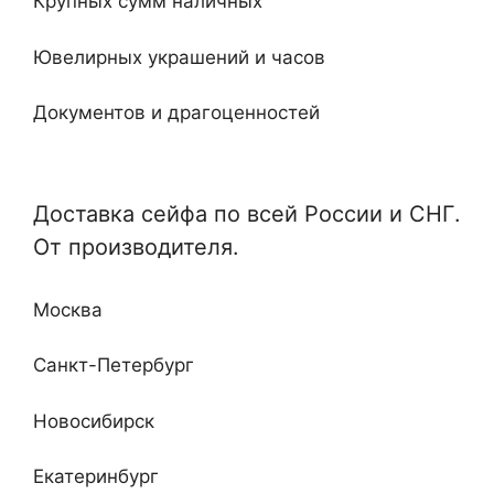
Крупных сумм наличных
Встроенные
Ювелирных украшений и часов
Ключевые
Документов и драгоценностей
Электронные
Специализированные и универсальные
Мебельные
Доставка сейфа по всей России и СНГ.
Отдельные и монтируемые
От производителя.
Кабинетные
Любой сложности и дизайна
Недорогие
Москва
Повышенные классы устойчивости ко взлому
и огню
Санкт-Петербург
Новосибирск
Екатеринбург