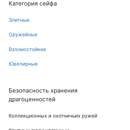
Категория сейфа
6
Элитные
7
Оружейные
7 клинков
Взломостойкие
8
Ювелирные
10
Угловые
11
Безопасность хранения
Двухдверные
12
драгоценностей
С тайником
18
Коллекционных и охотничьих ружей
Огнестойкие
20