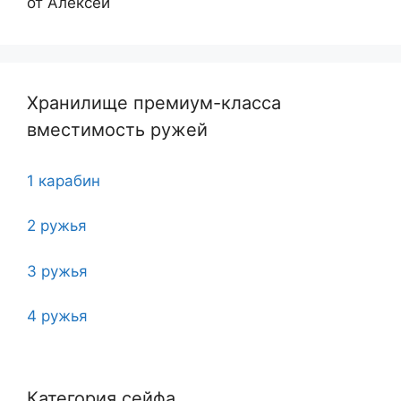
от Алексей
Хранилище премиум-класса
вместимость ружей
1 карабин
2 ружья
3 ружья
4 ружья
5
Категория сейфа