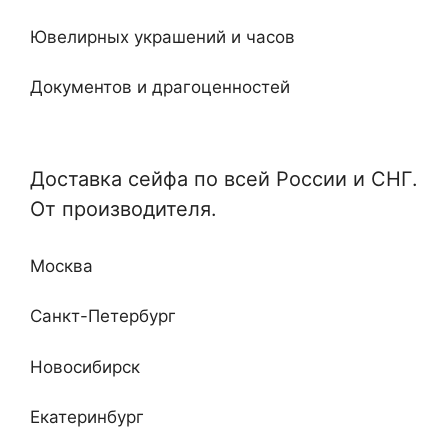
Встроенные
Ювелирных украшений и часов
Ключевые
Документов и драгоценностей
Электронные
Специализированные и универсальные
Мебельные
Доставка сейфа по всей России и СНГ.
Отдельные и монтируемые
От производителя.
Кабинетные
Любой сложности и дизайна
Недорогие
Москва
Повышенные классы устойчивости ко взлому
и огню
Санкт-Петербург
Новосибирск
Екатеринбург