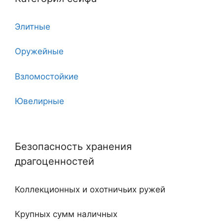
6
Элитные
7
Оружейные
7 клинков
Взломостойкие
8
Ювелирные
10
Угловые
11
Безопасность хранения
Двухдверные
12
драгоценностей
С тайником
18
Коллекционных и охотничьих ружей
Огнестойкие
20
Крупных сумм наличных