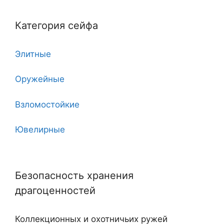
5
Категория сейфа
6
Элитные
7
Оружейные
7 клинков
Взломостойкие
8
Ювелирные
10
Угловые
11
Безопасность хранения
Двухдверные
12
драгоценностей
С тайником
18
Коллекционных и охотничьих ружей