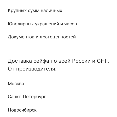
Огнестойкие
20
Крупных сумм наличных
Встроенные
Ювелирных украшений и часов
Ключевые
Документов и драгоценностей
Электронные
Специализированные и универсальные
Мебельные
Доставка сейфа по всей России и СНГ.
Отдельные и монтируемые
От производителя.
Кабинетные
Любой сложности и дизайна
Недорогие
Москва
Повышенные классы устойчивости ко взлому
и огню
Санкт-Петербург
Новосибирск