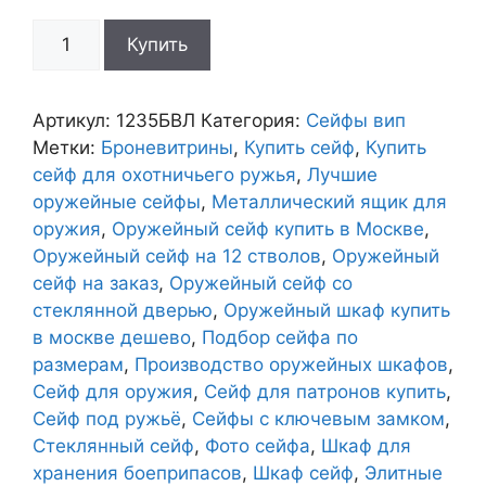
Количество
Купить
товара
Сейф
оружейный
Артикул:
1235БВЛ
Категория:
Сейфы вип
1235БВЛ
Метки:
Броневитрины
,
Купить сейф
,
Купить
сейф для охотничьего ружья
,
Лучшие
оружейные сейфы
,
Металлический ящик для
оружия
,
Оружейный сейф купить в Москве
,
Оружейный сейф на 12 стволов
,
Оружейный
сейф на заказ
,
Оружейный сейф со
стеклянной дверью
,
Оружейный шкаф купить
в москве дешево
,
Подбор сейфа по
размерам
,
Производство оружейных шкафов
,
Сейф для оружия
,
Сейф для патронов купить
,
Сейф под ружьё
,
Сейфы с ключевым замком
,
Стеклянный сейф
,
Фото сейфа
,
Шкаф для
хранения боеприпасов
,
Шкаф сейф
,
Элитные