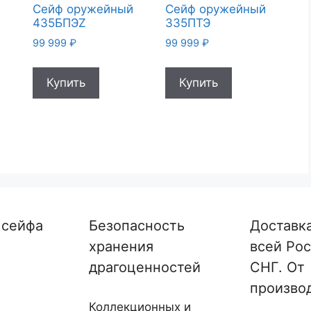
й
Сейф оружейный
Сейф оружейный
435БПЭZ
335ПТЭ
99 999
₽
99 999
₽
Купить
Купить
 сейфа
Безопасность
Доставк
хранения
всей Рос
драгоценностей
СНГ. От
произво
Коллекционных и