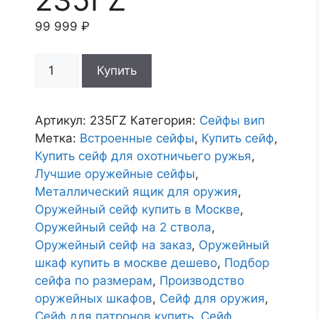
99 999
₽
Количество
Купить
товара
Сейф
оружейный
Артикул:
235ГZ
Категория:
Сейфы вип
235ГZ
Метка:
Встроенные сейфы
,
Купить сейф
,
Купить сейф для охотничьего ружья
,
Лучшие оружейные сейфы
,
Металлический ящик для оружия
,
Оружейный сейф купить в Москве
,
Оружейный сейф на 2 ствола
,
Оружейный сейф на заказ
,
Оружейный
шкаф купить в москве дешево
,
Подбор
сейфа по размерам
,
Производство
оружейных шкафов
,
Сейф для оружия
,
Сейф для патронов купить
,
Сейф