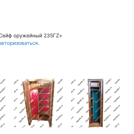
 «Сейф оружейный 235ГZ»
авторизоваться
.