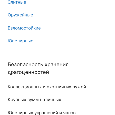
Элитные
7
Оружейные
7 клинков
Взломостойкие
8
Ювелирные
10
Угловые
11
Безопасность хранения
Двухдверные
12
драгоценностей
С тайником
18
Коллекционных и охотничьих ружей
Огнестойкие
20
Крупных сумм наличных
Встроенные
Ювелирных украшений и часов