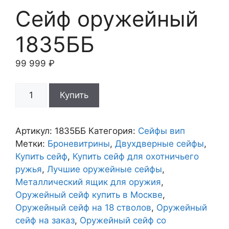
Сейф оружейный
1835ББ
99 999
₽
Количество
Купить
товара
Сейф
оружейный
Артикул:
1835ББ
Категория:
Сейфы вип
1835ББ
Метки:
Броневитрины
,
Двухдверные сейфы
,
Купить сейф
,
Купить сейф для охотничьего
ружья
,
Лучшие оружейные сейфы
,
Металлический ящик для оружия
,
Оружейный сейф купить в Москве
,
Оружейный сейф на 18 стволов
,
Оружейный
сейф на заказ
,
Оружейный сейф со