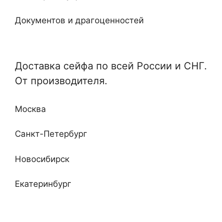
Ключевые
Документов и драгоценностей
Электронные
Специализированные и универсальные
Мебельные
Доставка сейфа по всей России и СНГ.
Отдельные и монтируемые
От производителя.
Кабинетные
Любой сложности и дизайна
Недорогие
Москва
Повышенные классы устойчивости ко взлому
и огню
Санкт-Петербург
Новосибирск
Екатеринбург
Нижний Новгород