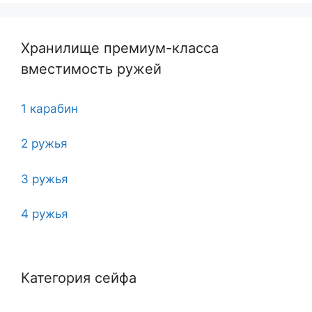
Хранилище премиум-класса
вместимость ружей
1 карабин
2 ружья
3 ружья
4 ружья
5
Категория сейфа
6