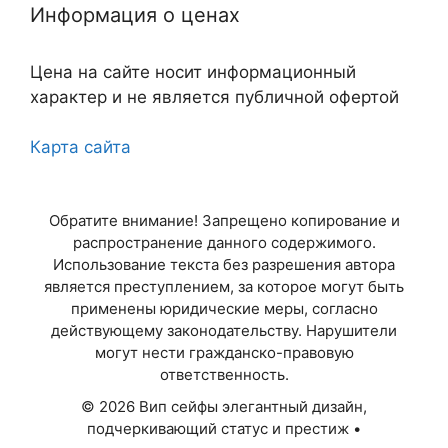
Информация о ценах
Казань
Цена на сайте носит информационный
Самара
характер и не является публичной офертой
Челябинск
Карта сайта
Омск
Обратите внимание! Запрещено копирование и
Ростов-на-Дону
распространение данного содержимого.
Использование текста без разрешения автора
Уфа
является преступлением, за которое могут быть
применены юридические меры, согласно
Красноярск
действующему законодательству. Нарушители
могут нести гражданско-правовую
ответственность.
Пермь
© 2026 Вип сейфы элегантный дизайн,
Волгоград
подчеркивающий статус и престиж
•