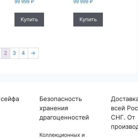
99 999
₽
99 999
₽
Купить
Купить
2
3
4
→
 сейфа
Безопасность
Доставк
хранения
всей Рос
драгоценностей
СНГ. От
произво
Коллекционных и