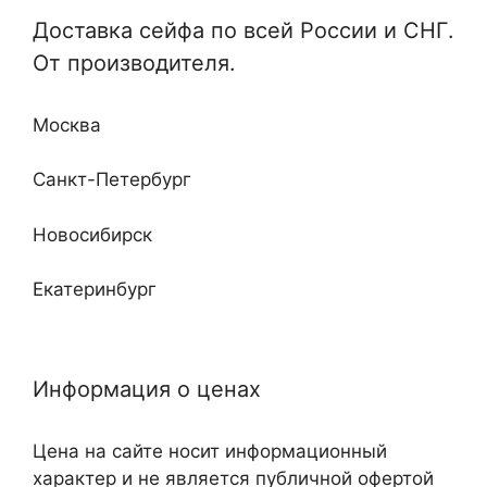
Мебельные
Доставка сейфа по всей России и СНГ.
Отдельные и монтируемые
От производителя.
Кабинетные
Любой сложности и дизайна
Недорогие
Москва
Повышенные классы устойчивости ко взлому
и огню
Санкт-Петербург
Новосибирск
Екатеринбург
Нижний Новгород
Информация о ценах
Казань
Цена на сайте носит информационный
Самара
характер и не является публичной офертой