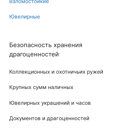
Взломостойкие
8
Ювелирные
10
Угловые
11
Безопасность хранения
Двухдверные
12
драгоценностей
С тайником
18
Коллекционных и охотничьих ружей
Огнестойкие
20
Крупных сумм наличных
Встроенные
Ювелирных украшений и часов
Ключевые
Документов и драгоценностей
Электронные
Специализированные и универсальные