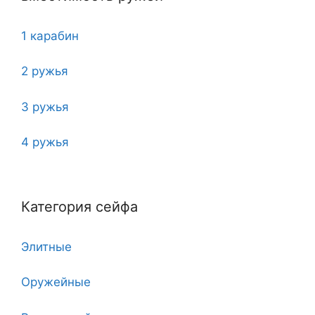
1 карабин
2 ружья
3 ружья
4 ружья
5
Категория сейфа
6
Элитные
7
Оружейные
7 клинков