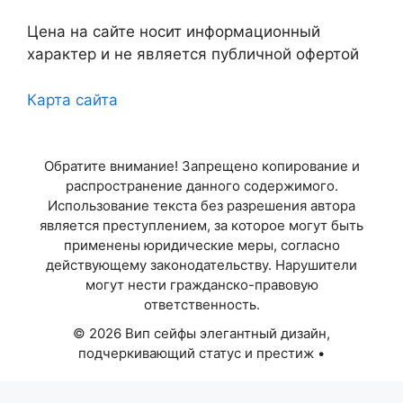
Цена на сайте носит информационный
Самара
характер и не является публичной офертой
Челябинск
Карта сайта
Омск
Обратите внимание! Запрещено копирование и
Ростов-на-Дону
распространение данного содержимого.
Использование текста без разрешения автора
Уфа
является преступлением, за которое могут быть
применены юридические меры, согласно
Красноярск
действующему законодательству. Нарушители
могут нести гражданско-правовую
ответственность.
Пермь
© 2026 Вип сейфы элегантный дизайн,
Волгоград
подчеркивающий статус и престиж
•
Объявления в Москве
Воронеж