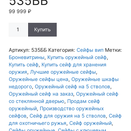
535ББ
99 999
₽
Количество
Купить
товара
Сейф
оружейный
Артикул:
535ББ
Категория:
Сейфы вип
Метки:
535ББ
Броневитрины
,
Купить оружейный сейф
,
Купить сейф
,
Купить сейф для хранения
оружия
,
Лучшие оружейные сейфы
,
Оружейные сейфы цена
,
Оружейные шкафы
недорого
,
Оружейный сейф на 5 стволов
,
Оружейный сейф на заказ
,
Оружейный сейф
со стеклянной дверью
,
Продам сейф
оружейный
,
Производство оружейных
сейфов
,
Сейф для оружия на 5 стволов
,
Сейф
для охотничьего ружья
,
Сейф оружейный
,
Сейфы оружейные
,
Сейфы с ключевым