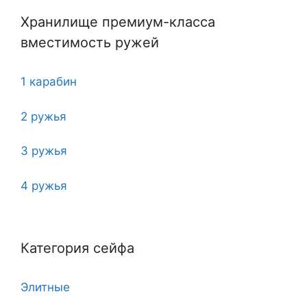
Хранилище премиум-класса
вместимость ружей
1 карабин
2 ружья
3 ружья
4 ружья
5
Категория сейфа
6
Элитные
7