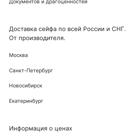
Документов и драгоценностей
Электронные
Специализированные и универсальные
Мебельные
Доставка сейфа по всей России и СНГ.
Отдельные и монтируемые
От производителя.
Кабинетные
Любой сложности и дизайна
Недорогие
Москва
Повышенные классы устойчивости ко взлому
и огню
Санкт-Петербург
Новосибирск
Екатеринбург
Нижний Новгород
Информация о ценах
Казань