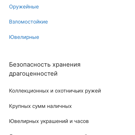
Оружейные
7 клинков
Взломостойкие
8
Ювелирные
10
Угловые
11
Безопасность хранения
Двухдверные
12
драгоценностей
С тайником
18
Коллекционных и охотничьих ружей
Огнестойкие
20
Крупных сумм наличных
Встроенные
Ювелирных украшений и часов
Ключевые