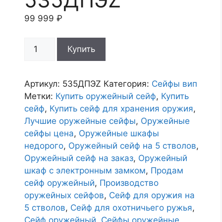
99 999
₽
Количество
Купить
товара
Сейф
оружейный
Артикул:
535ДПЭZ
Категория:
Сейфы вип
535ДПЭZ
Метки:
Купить оружейный сейф
,
Купить
сейф
,
Купить сейф для хранения оружия
,
Лучшие оружейные сейфы
,
Оружейные
сейфы цена
,
Оружейные шкафы
недорого
,
Оружейный сейф на 5 стволов
,
Оружейный сейф на заказ
,
Оружейный
шкаф с электронным замком
,
Продам
сейф оружейный
,
Производство
оружейных сейфов
,
Сейф для оружия на
5 стволов
,
Сейф для охотничьего ружья
,
Сейф оружейный
,
Сейфы оружейные
,