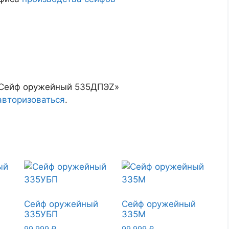
 «Сейф оружейный 535ДПЭZ»
авторизоваться
.
й
Сейф оружейный
Сейф оружейный
335УБП
335М
99 999
₽
99 999
₽