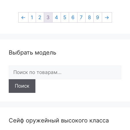
←
1
2
3
4
5
6
7
8
9
→
Выбрать модель
Искать:
Поиск
Сейф оружейный высокого класса