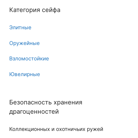
Категория сейфа
6
Элитные
7
Оружейные
7 клинков
Взломостойкие
8
Ювелирные
10
Угловые
11
Безопасность хранения
Двухдверные
12
драгоценностей
С тайником
18
Коллекционных и охотничьих ружей
Огнестойкие
20