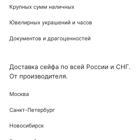
Крупных сумм наличных
Встроенные
Ювелирных украшений и часов
Ключевые
Документов и драгоценностей
Электронные
Специализированные и универсальные
Мебельные
Доставка сейфа по всей России и СНГ.
Отдельные и монтируемые
От производителя.
Кабинетные
Любой сложности и дизайна
Недорогие
Москва
Повышенные классы устойчивости ко взлому
и огню
Санкт-Петербург
Новосибирск