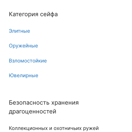
5
Категория сейфа
6
Элитные
7
Оружейные
7 клинков
Взломостойкие
8
Ювелирные
10
Угловые
11
Безопасность хранения
Двухдверные
12
драгоценностей
С тайником
18
Коллекционных и охотничьих ружей