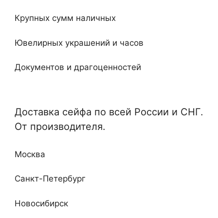
Огнестойкие
20
Крупных сумм наличных
Встроенные
Ювелирных украшений и часов
Ключевые
Документов и драгоценностей
Электронные
Специализированные и универсальные
Мебельные
Доставка сейфа по всей России и СНГ.
Отдельные и монтируемые
От производителя.
Кабинетные
Любой сложности и дизайна
Недорогие
Москва
Повышенные классы устойчивости ко взлому
и огню
Санкт-Петербург
Новосибирск