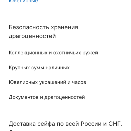
Ювелирные
10
Угловые
11
Безопасность хранения
Двухдверные
12
драгоценностей
С тайником
18
Коллекционных и охотничьих ружей
Огнестойкие
20
Крупных сумм наличных
Встроенные
Ювелирных украшений и часов
Ключевые
Документов и драгоценностей
Электронные
Специализированные и универсальные
Мебельные
Доставка сейфа по всей России и СНГ.
Отдельные и монтируемые