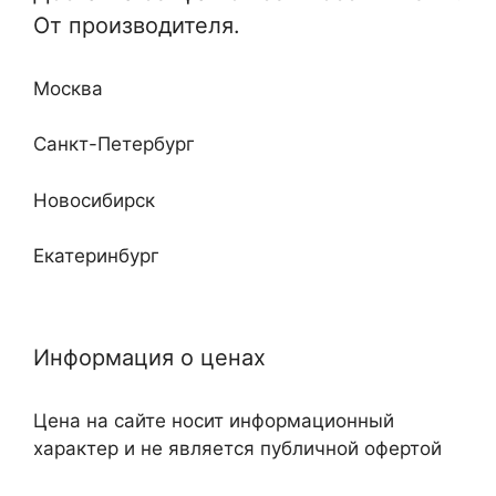
Отдельные и монтируемые
От производителя.
Кабинетные
Любой сложности и дизайна
Недорогие
Москва
Повышенные классы устойчивости ко взлому
и огню
Санкт-Петербург
Новосибирск
Екатеринбург
Нижний Новгород
Информация о ценах
Казань
Цена на сайте носит информационный
Самара
характер и не является публичной офертой
Челябинск