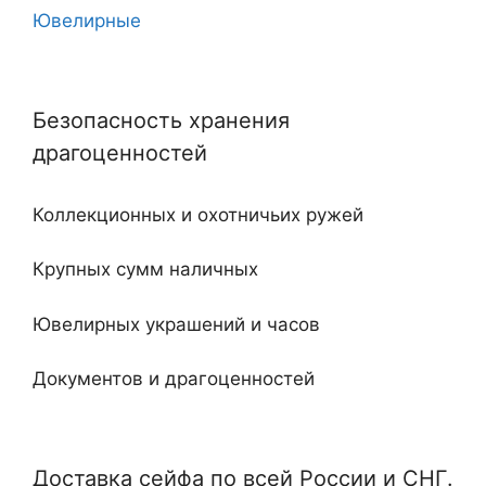
Ювелирные
10
Угловые
11
Безопасность хранения
Двухдверные
12
драгоценностей
С тайником
18
Коллекционных и охотничьих ружей
Огнестойкие
20
Крупных сумм наличных
Встроенные
Ювелирных украшений и часов
Ключевые
Документов и драгоценностей
Электронные
Специализированные и универсальные
Мебельные
Доставка сейфа по всей России и СНГ.