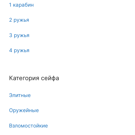
1 карабин
2 ружья
3 ружья
4 ружья
5
Категория сейфа
6
Элитные
7
Оружейные
7 клинков
Взломостойкие
8