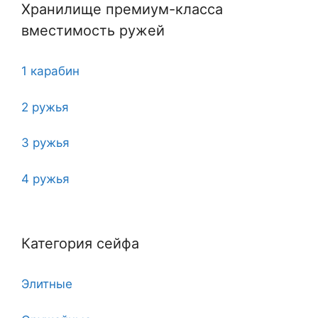
Хранилище премиум-класса
вместимость ружей
1 карабин
2 ружья
3 ружья
4 ружья
5
Категория сейфа
6
Элитные
7