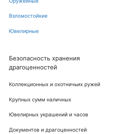
Оружейные
7 клинков
Взломостойкие
8
Ювелирные
10
Угловые
11
Безопасность хранения
Двухдверные
12
драгоценностей
С тайником
18
Коллекционных и охотничьих ружей
Огнестойкие
20
Крупных сумм наличных
Встроенные
Ювелирных украшений и часов
Ключевые
Документов и драгоценностей