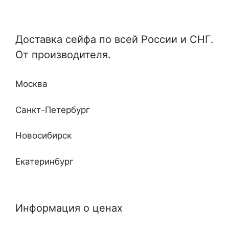
Электронные
Специализированные и универсальные
Мебельные
Доставка сейфа по всей России и СНГ.
Отдельные и монтируемые
От производителя.
Кабинетные
Любой сложности и дизайна
Недорогие
Москва
Повышенные классы устойчивости ко взлому
и огню
Санкт-Петербург
Новосибирск
Екатеринбург
Нижний Новгород
Информация о ценах
Казань