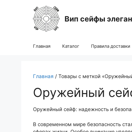
Перейти
к
Вип сейфы элега
содержимому
Главная
Каталог
Правила доставки
Главная
/ Товары с меткой «Оружейны
Оружейный сей
Оружейный сейф: надежность и безопа
В современном мире безопасность ста
сферах жизни. Особое внимание уделя