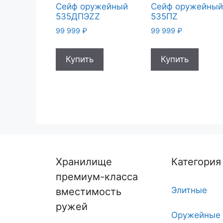
Сейф оружейный
Сейф оружейны
535ДПЭZZ
535ПZ
99 999
₽
99 999
₽
Купить
Купить
Хранилище
Категория
премиум-класса
Элитные
вместимость
ружей
Оружейные