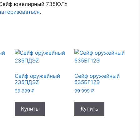
 «Сейф ювелирный 735ЮЛ»
авторизоваться
.
й
Сейф оружейный
Сейф оружейный
235ПДЭZ
535БГ12Э
99 999
₽
99 999
₽
Купить
Купить