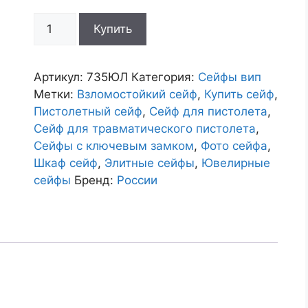
Количество
Купить
товара
Сейф
ювелирный
Артикул:
735ЮЛ
Категория:
Сейфы вип
735ЮЛ
Метки:
Взломостойкий сейф
,
Купить сейф
,
Пистолетный сейф
,
Сейф для пистолета
,
Сейф для травматического пистолета
,
Сейфы с ключевым замком
,
Фото сейфа
,
Шкаф сейф
,
Элитные сейфы
,
Ювелирные
сейфы
Бренд:
России