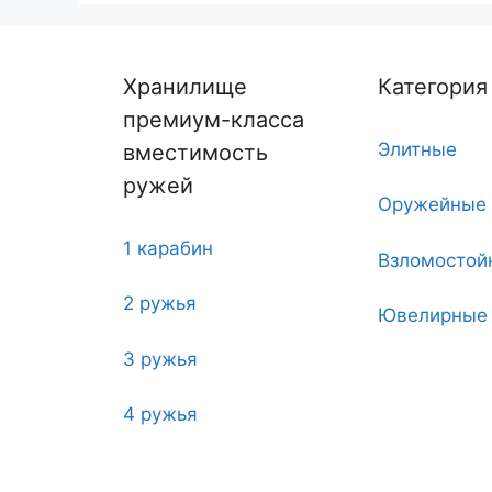
Хранилище
Категория
премиум-класса
Элитные
вместимость
ружей
Оружейные
1 карабин
Взломостой
2 ружья
Ювелирные
3 ружья
Угловые
4 ружья
Двухдверн
5
С тайником