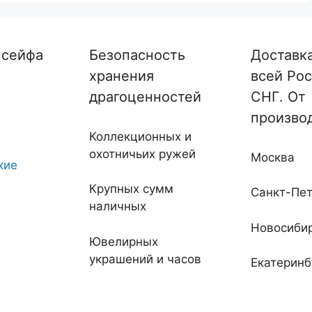
 сейфа
Безопасность
Доставк
хранения
всей Рос
драгоценностей
СНГ. От
произво
Коллекционных и
охотничьих ружей
Москва
кие
Крупных сумм
Санкт-Пет
наличных
Новосиби
Ювелирных
украшений и часов
Екатеринб
ые
Документов и
Нижний Н
драгоценностей