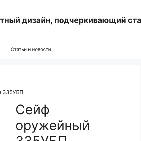
нтный дизайн, подчеркивающий ста
Статьи и новости
й 335УБП
Сейф
оружейный
335УБП