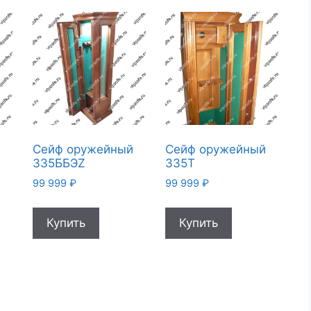
й
Сейф оружейный
Сейф оружейный
335ББЭZ
335T
99 999
₽
99 999
₽
Купить
Купить