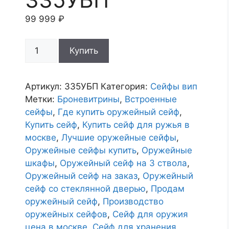
99 999
₽
Количество
Купить
товара
Сейф
оружейный
Артикул:
335УБП
Категория:
Сейфы вип
335УБП
Метки:
Броневитрины
,
Встроенные
сейфы
,
Где купить оружейный сейф
,
Купить сейф
,
Купить сейф для ружья в
москве
,
Лучшие оружейные сейфы
,
Оружейные сейфы купить
,
Оружейные
шкафы
,
Оружейный сейф на 3 ствола
,
Оружейный сейф на заказ
,
Оружейный
сейф со стеклянной дверью
,
Продам
оружейный сейф
,
Производство
оружейных сейфов
,
Сейф для оружия
цена в москве
,
Сейф для хранения