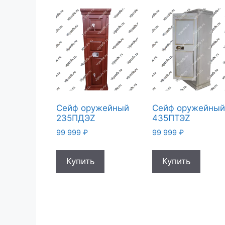
Сейф оружейный
Сейф оружейны
235ПДЭZ
435ПТЭZ
99 999
₽
99 999
₽
Купить
Купить