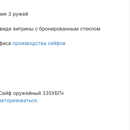
ния 3 ружей
 виде витрины с бронированным стеклом
офиса
производства сейфов
 «Сейф оружейный 335УБП»
авторизоваться
.