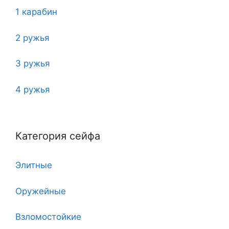
1 карабин
2 ружья
3 ружья
4 ружья
5
Категория сейфа
6
Элитные
7
Оружейные
7 клинков
Взломостойкие
8