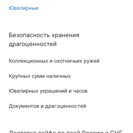
Ювелирные
10
Угловые
11
Безопасность хранения
Двухдверные
12
драгоценностей
С тайником
18
Коллекционных и охотничьих ружей
Огнестойкие
20
Крупных сумм наличных
Встроенные
Ювелирных украшений и часов
Ключевые
Документов и драгоценностей
Электронные
Специализированные и универсальные
Мебельные