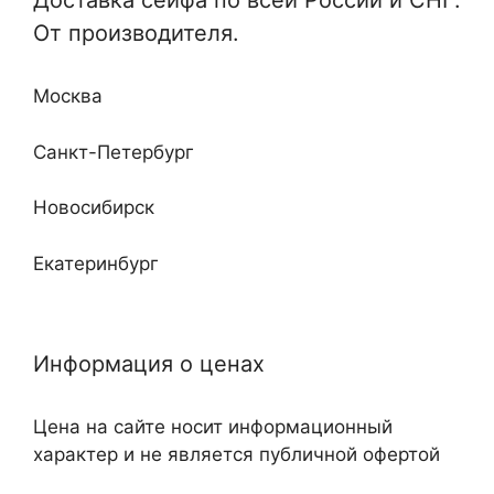
Доставка сейфа по всей России и СНГ.
Отдельные и монтируемые
От производителя.
Кабинетные
Любой сложности и дизайна
Недорогие
Москва
Повышенные классы устойчивости ко взлому
и огню
Санкт-Петербург
Новосибирск
Екатеринбург
Нижний Новгород
Информация о ценах
Казань
Цена на сайте носит информационный
Самара
характер и не является публичной офертой
Челябинск